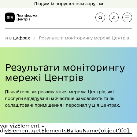
Людям із порушенням зору
три в цифрах
Результати моніторингу мережі Центрів
Результати моніторингу
мережі Центрів
Дізнайтеся, як розвивається мережа Центрів, які
послуги відвідувачі найчастіше замовляють та як
облаштовані приміщення і персонал у Дія Центрах.
var vizElement =
divElement.getElementsByTagName('object')[0];