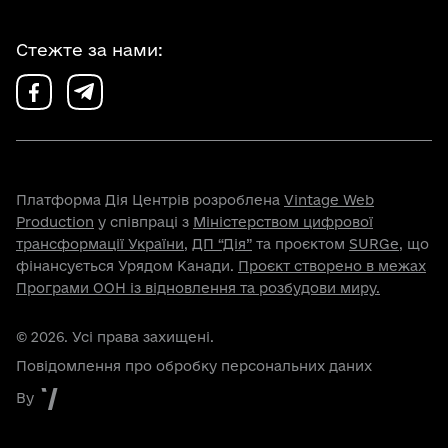
Стежте за нами:
Платформа Дія Центрів розроблена
Vintage Web
Production
у співпраці з
Міністерством цифрової
трансформації України
,
ДП “Дія”
та проєктом
SURGe
, що
фінансується Урядом Канади.
Проєкт створено в межах
Програми ООН із відновлення та розбудови миру.
© 2026. Усі права захищені.
Повідомлення про обробку персональних даних
By